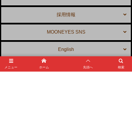
採用情報
MOONEYES SNS
English
メニュー
ホーム
先頭へ
検索
MOONEYES Area-1
〒 231-0804 神奈川県横浜市中区本牧宮原 2-10
TEL: 045-623-5959
E-mail:
shop@mooneyes.co.jp
©
1983 - 2026
MOONEYES Area-1 Official Website