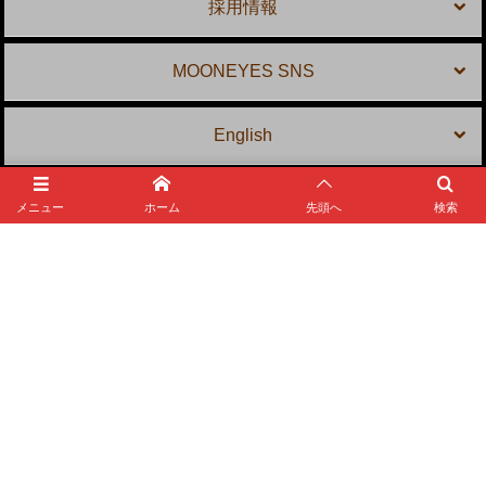
採用情報
MOONEYES SNS
English
メニュー
ホーム
先頭へ
検索
MOONEYES Area-1
〒 231-0804 神奈川県横浜市中区本牧宮原 2-10
TEL: 045-623-5959
E-mail:
shop@mooneyes.co.jp
©
1983 - 2026
MOONEYES Area-1 Official Website