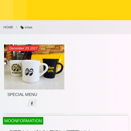
HOME
xmas
December
23
,
2017
SPECIAL MENU
MOONFORMATION