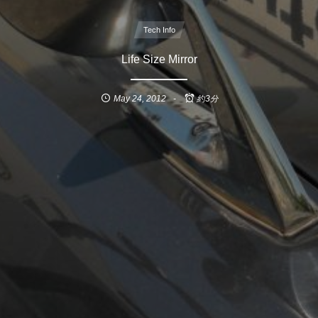
Tech Info
Life Size Mirror
May
24
,
2012
約3分