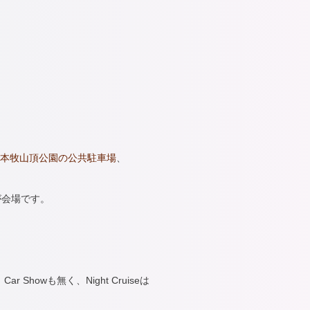
本牧山頂公園の公共駐車場
、
が会場です。
howも無く、Night Cruiseは