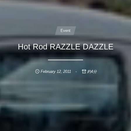
Event
Hot Rod RAZZLE DAZZLE
February
12
,
2011
約4分