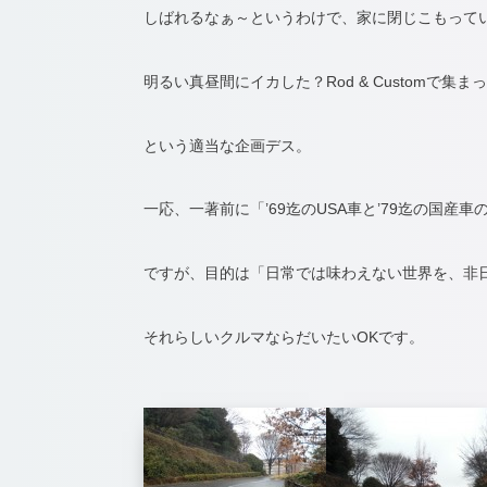
しばれるなぁ～というわけで、家に閉じこもって
明るい真昼間にイカした？Rod & Customで
という適当な企画デス。
一応、一著前に「’69迄のUSA車と’79迄の国産車のH
ですが、目的は「日常では味わえない世界を、非
それらしいクルマならだいたいOKです。